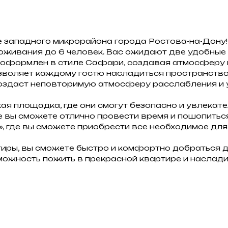
 западного микрорайона города Ростова-на-Дону
оживания до 6 человек. Вас ожидают две удобные 
ер оформлен в стиле Сафари, создавая атмосферу
зволяет каждому гостю насладиться пространство
ь создаст неповторимую атмосферу расслабления и
ая площадка, где они смогут безопасно и увлекате
е вы сможете отлично провести время и пошопиться
», где вы сможете приобрести все необходимое дл
ры, вы сможете быстро и комфортно добраться до
зможность пожить в прекрасной квартире и наслад